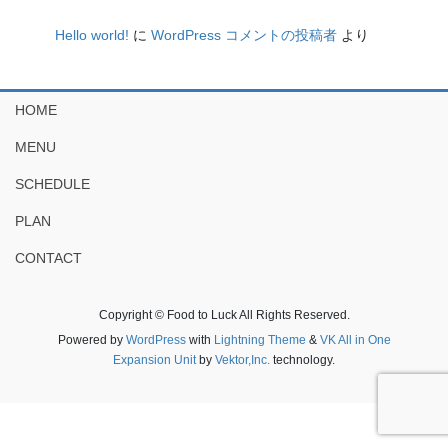
Hello world!
に
WordPress コメントの投稿者
より
HOME
MENU
SCHEDULE
PLAN
CONTACT
Copyright © Food to Luck All Rights Reserved.
Powered by
WordPress
with
Lightning Theme
&
VK All in One
Expansion Unit
by
Vektor,Inc.
technology.