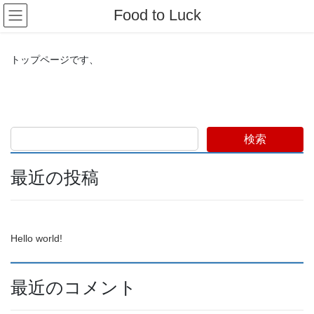
コ
ナ
Food to Luck
ン
ビ
テ
ゲ
ン
ー
トップページです、
ツ
シ
へ
ョ
ス
ン
キ
に
ッ
移
プ
動
検索
最近の投稿
Hello world!
最近のコメント